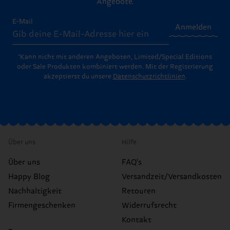
Angebote.
E-Mail
Anmelden
*Kann nicht mit anderen Angeboten, Limited/Special Editions
oder Sale Produkten kombiniert werden. Mit der Registrierung
akzeptierst du unsere
Datenschutzrichtlinien
.
Über uns
Hilfe
Über uns
FAQ's
Happy Blog
Versandzeit/Versandkosten
Nachhaltigkeit
Retouren
Firmengeschenken
Widerrufsrecht
Kontakt