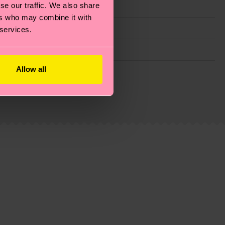
se our traffic. We also share
ers who may combine it with
 services.
Allow all
ie Reduzierung von Emissionen, die richtige Pflege von
eitsseite
.
du
hier
. Die Lieferzeit beginnt sobald deine Bestellung
n der lokalen Post in deinem Land abhängt.
estellten Fragen.