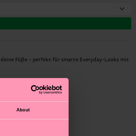
uf deine Füße – perfekt für smarte Everyday-Looks mit
About