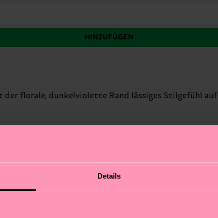
HINZUFÜGEN
t der florale, dunkelviolette Rand lässiges Stilgefühl a
Details