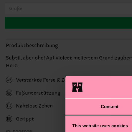
Größe
Produktbeschreibung
Subtil, aber oho! Auf violett meliertem Grund zauber
Herz.
Verstärkte Ferse & Zehen
Fußunterstützung
Nahtlose Zehen
Consent
Gerippt
This website uses cookies