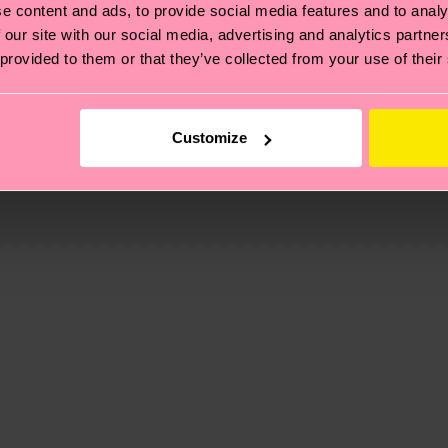
e content and ads, to provide social media features and to analy
 our site with our social media, advertising and analytics partn
 provided to them or that they’ve collected from your use of their
Customize
ierungen – es geht auch um eine ethische Lieferkette, d
e Tipps und Tricks findest du auf unserer
Nachhaltigk
und unsere länderspezifische Versandübersicht findest 
um einen Richtwert handelt und die genaue Lieferzeit vo
eich im Artikel
Retouren
findest du die am häufigsten g