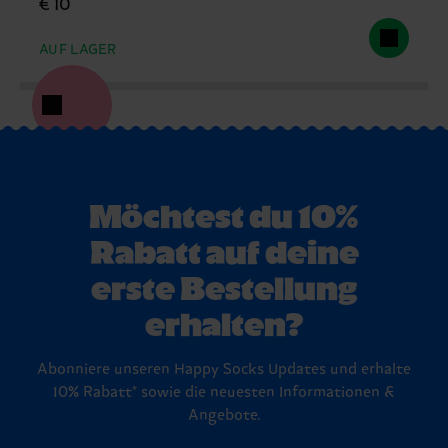
€ 10
AUF LAGER
Möchtest du 10%
Rabatt auf deine
erste Bestellung
erhalten?
Abonniere unseren Happy Socks Updates und erhalte
10% Rabatt* sowie die neuesten Informationen &
Angebote.