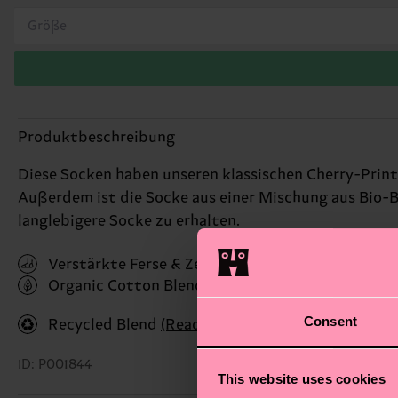
Größe
Produktbeschreibung
Diese Socken haben unseren klassischen Cherry-Prin
Außerdem ist die Socke aus einer Mischung aus Bio-B
langlebigere Socke zu erhalten.
Verstärkte Ferse & Zehen
Organic Cotton Blend
(Read more here)
Consent
Recycled Blend
(Read more here)
ID: P001844
This website uses cookies