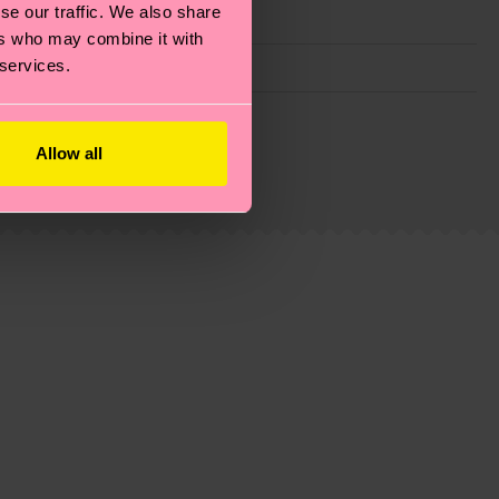
se our traffic. We also share
ers who may combine it with
 services.
ie Reduzierung von Emissionen, die richtige Pflege von
eitsseite
.
Allow all
du
hier
. Die Lieferzeit beginnt sobald deine Bestellung
n der lokalen Post in deinem Land abhängt.
estellten Fragen.