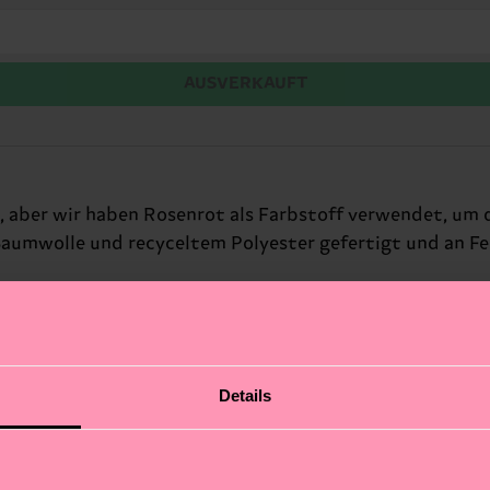
AUSVERKAUFT
t, aber wir haben Rosenrot als Farbstoff verwendet, u
aumwolle und recyceltem Polyester gefertigt und an Fer
Details