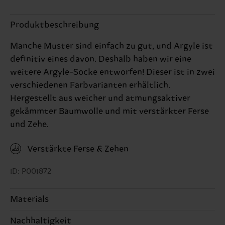
Produktbeschreibung
Manche Muster sind einfach zu gut, und Argyle ist
definitiv eines davon. Deshalb haben wir eine
weitere Argyle-Socke entworfen! Dieser ist in zwei
verschiedenen Farbvarianten erhältlich.
Hergestellt aus weicher und atmungsaktiver
gekämmter Baumwolle und mit verstärkter Ferse
und Zehe.
Verstärkte Ferse & Zehen
ID: P001872
Materials
Nachhaltigkeit
86% Cotton, 12% Polyamide, 2% Elastane