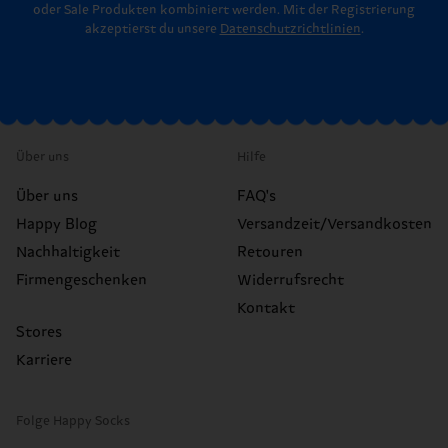
oder Sale Produkten kombiniert werden. Mit der Registrierung
akzeptierst du unsere
Datenschutzrichtlinien
.
Über uns
Hilfe
Über uns
FAQ's
Happy Blog
Versandzeit/Versandkosten
Nachhaltigkeit
Retouren
Firmengeschenken
Widerrufsrecht
Kontakt
Stores
Karriere
Folge Happy Socks