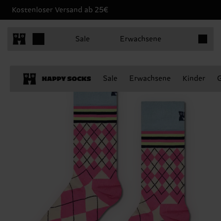
Kostenloser Versand ab 25€
Produkt
Sale
Erwachsene
Sale
Erwachsene
Kinder