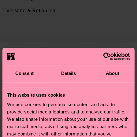
Nachhaltigkeit ist mehr als nur Qualität und
Versand & Retouren
Zertifizierungen – es geht auch um eine ethische
Die Lieferzeit hängt vom Zielland der Bestellung
Lieferkette, die Reduzierung von Emissionen, die
ab und unsere länderspezifische Versandübersicht
richtige Pflege von Socken und VIELES MEHR!
findest du
hier
. Die Lieferzeit beginnt sobald
Weitere Informationen sowie Tipps und Tricks
deine Bestellung versandt wurde. Bitte bedenke,
findest du auf unserer
Nachhaltigkeitsseite
.
dass es sich hierbei um einen Richtwert handelt
Ähnliche muster
und die genaue Lieferzeit von der lokalen Post in
Neuheit
deinem Land abhängt.
Consent
Details
About
Du hast Fragen zu einer Retoure? In unserem
Hilfebereich im Artikel
Retouren
findest du die
This website uses cookies
am häufigsten gestellten Fragen.
We use cookies to personalise content and ads, to
provide social media features and to analyse our traffic.
We also share information about your use of our site with
our social media, advertising and analytics partners who
may combine it with other information that you’ve