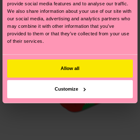
provide social media features and to analyse our traffic.
Du hast Fragen zu einer Retoure? In unserem
We also share information about your use of our site with
Hilfebereich im Artikel
Retouren
findest du die
our social media, advertising and analytics partners who
am häufigsten gestellten Fragen.
may combine it with other information that you’ve
provided to them or that they’ve collected from your use
of their services.
Allow all
Customize