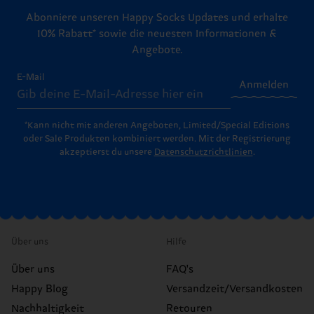
Abonniere unseren Happy Socks Updates und erhalte
10% Rabatt* sowie die neuesten Informationen &
Angebote.
E-Mail
Anmelden
*Kann nicht mit anderen Angeboten, Limited/Special Editions
oder Sale Produkten kombiniert werden. Mit der Registrierung
akzeptierst du unsere
Datenschutzrichtlinien
.
Über uns
Hilfe
Über uns
FAQ's
Happy Blog
Versandzeit/Versandkosten
Nachhaltigkeit
Retouren