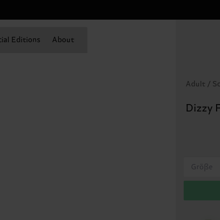
ial Editions
About
Adult / S
Dizzy 
Größe