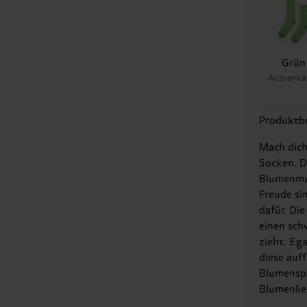
Grün
Ausverka
Produktb
Mach dich
Socken. D
Blumenmus
Freude si
dafür. Di
einen schw
zieht. Eg
diese auf
Blumenspa
Blumenlie