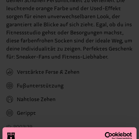
deinen Schuhen Persönlichkeit zu verleihen. Die
leuchtende orange Farbe und der Used-Effekt
sorgen für einen unverwechselbaren Look, der
garantiert alle Blicke auf sich zieht. Egal, ob du ins
Fitnessstudio gehst oder Besorgungen machst,
diese farbenfrohen Socken sind der ideale Weg, um
deine Individualität zu zeigen. Perfektes Geschenk
für: Sneaker-Fans und Fitness-Liebhaber.
Verstärkte Ferse & Zehen
Fußunterstützung
Nahtlose Zehen
Gerippt
ID: P003139