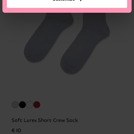
Soft Lurex Short Crew Sock
€ 10