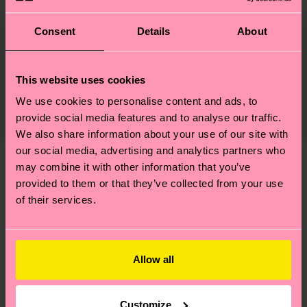
Materials
Consent
Details
About
Nachhaltigkeit
74% Cotton, 23% Polyamide, 3% Elastane
Nachhaltigkeit ist mehr als nur Qualität und
Versand & Retouren
This website uses cookies
Zertifizierungen – es geht auch um eine ethische
Die Lieferzeit hängt vom Zielland der Bestellung
We use cookies to personalise content and ads, to
Lieferkette, die Reduzierung von Emissionen, die
ab und unsere länderspezifische Versandübersicht
provide social media features and to analyse our traffic.
richtige Pflege von Socken und VIELES MEHR!
findest du
hier
. Die Lieferzeit beginnt sobald
We also share information about your use of our site with
Weitere Informationen sowie Tipps und Tricks
our social media, advertising and analytics partners who
deine Bestellung versandt wurde. Bitte bedenke,
findest du auf unserer
Nachhaltigkeitsseite
.
may combine it with other information that you’ve
dass es sich hierbei um einen Richtwert handelt
Ähnliche muster
provided to them or that they’ve collected from your use
und die genaue Lieferzeit von der lokalen Post in
of their services.
Neuheit
deinem Land abhängt.
Du hast Fragen zu einer Retoure? In unserem
Hilfebereich im Artikel
Retouren
findest du die
Allow all
am häufigsten gestellten Fragen.
Customize