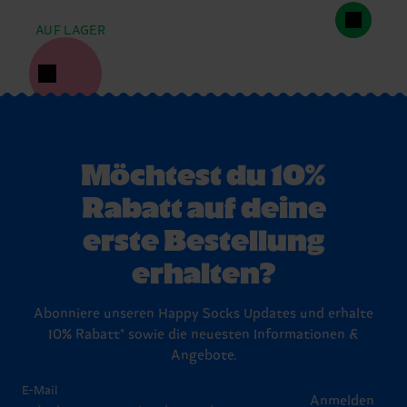
AUF LAGER
Möchtest du 10%
Rabatt auf deine
erste Bestellung
erhalten?
Abonniere unseren Happy Socks Updates und erhalte
10% Rabatt* sowie die neuesten Informationen &
Angebote.
E-Mail
Anmelden