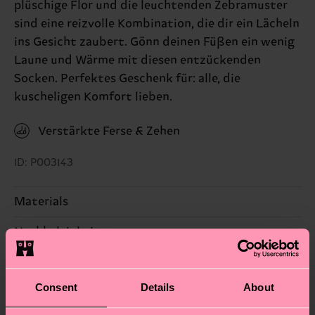
plüschige Flor und die leuchtenden Zebramuster
sind eine reizvolle Kombination, die dir ein Lächeln
ins Gesicht zaubert. Gönn deinen Füßen ein wenig
Laune und Wärme mit diesen entzückenden
Socken. Perfektes Geschenk für: alle, die
kuscheligen Komfort lieben.
Verstärkte Ferse & Zehen
ID: P003143
Materials
Nachhaltigkeit
87% Cotton, 12% Polyamide, 1% Elastane
Nachhaltigkeit ist mehr als nur Qualität und
Versand & Retouren
Zertifizierungen – es geht auch um eine ethische
Consent
Details
About
Die Lieferzeit hängt vom Zielland der Bestellung
Lieferkette, die Reduzierung von Emissionen, die
ab und unsere länderspezifische Versandübersicht