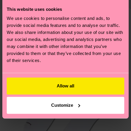
richtige Pflege von Socken und VIELES MEHR!
findest du
hier
. Die Lieferzeit beginnt sobald
Weitere Informationen sowie Tipps und Tricks
This website uses cookies
deine Bestellung versandt wurde. Bitte bedenke,
findest du auf unserer
Nachhaltigkeitsseite
.
We use cookies to personalise content and ads, to
dass es sich hierbei um einen Richtwert handelt
Ähnliche muster
provide social media features and to analyse our traffic.
und die genaue Lieferzeit von der lokalen Post in
We also share information about your use of our site with
Neuheit
deinem Land abhängt.
our social media, advertising and analytics partners who
may combine it with other information that you’ve
Du hast Fragen zu einer Retoure? In unserem
provided to them or that they’ve collected from your use
Hilfebereich im Artikel
Retouren
findest du die
of their services.
am häufigsten gestellten Fragen.
Allow all
Customize