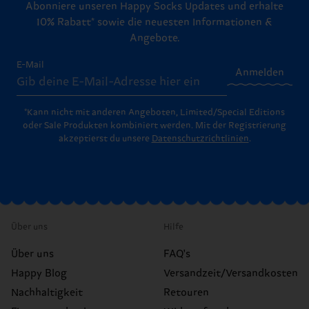
Abonniere unseren Happy Socks Updates und erhalte
10% Rabatt* sowie die neuesten Informationen &
Angebote.
E-Mail
Anmelden
*Kann nicht mit anderen Angeboten, Limited/Special Editions
oder Sale Produkten kombiniert werden. Mit der Registrierung
akzeptierst du unsere
Datenschutzrichtlinien
.
Über uns
Hilfe
Über uns
FAQ's
Happy Blog
Versandzeit/Versandkosten
Nachhaltigkeit
Retouren