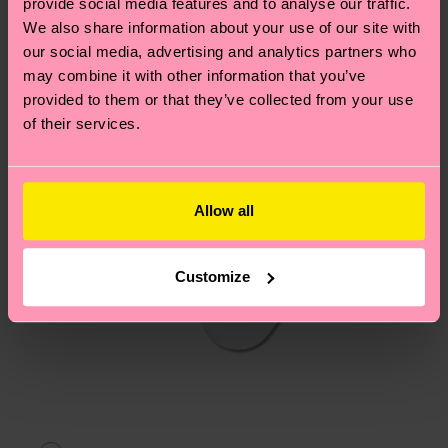
provide social media features and to analyse our traffic.
Du hast Fragen zu einer Retoure? In unserem
We also share information about your use of our site with
Hilfebereich im Artikel
Retouren
findest du die
our social media, advertising and analytics partners who
am häufigsten gestellten Fragen.
may combine it with other information that you’ve
provided to them or that they’ve collected from your use
of their services.
Allow all
Customize