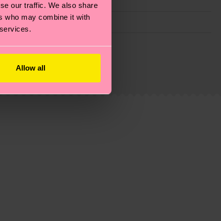
se our traffic. We also share
ers who may combine it with
 services.
ie Reduzierung von Emissionen, die richtige Pflege von
eitsseite
.
du
hier
. Die Lieferzeit beginnt sobald deine Bestellung
Allow all
n der lokalen Post in deinem Land abhängt.
estellten Fragen.