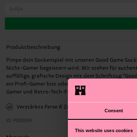
Größe
Produktbeschreibung
Pimpe dein Sockenspiel mit unseren Good Game Socken 
Nicht-Gamer begeistern wird. Wir stehen für authent
auffällige, grafische Design mit dem Schriftzug "Good
ein Profi-Gamer bist oder einfach nur die Ästhetik li
Gamer und Retro-Tech-Fans.
Verstärkte Ferse & Zehen
Consent
ID: P003159
This website uses cookies