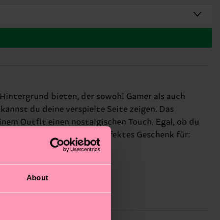
n Hintergrund bieten, der sowohl Gamer als auch
annst du deine verspielte Seite zeigen. Das
einem Outfit einen nostalgischen Touch. Egal, ob du
Persönlichkeit zu zeigen. Perfektes Geschenk für:
About