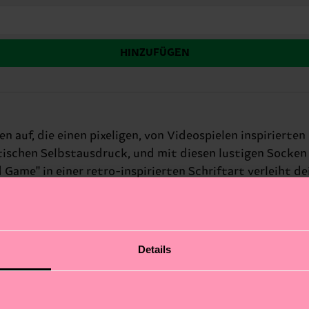
HINZUFÜGEN
auf, die einen pixeligen, von Videospielen inspirierte
ischen Selbstausdruck, und mit diesen lustigen Socken k
 Game" in einer retro-inspirierten Schriftart verleiht d
ebst, diese Socken sind die perfekte Möglichkeit, deine 
Details