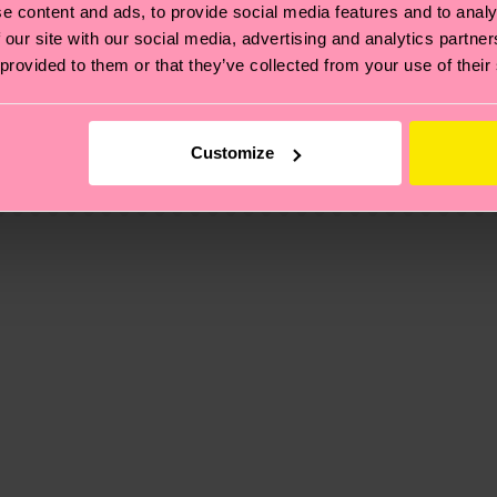
e content and ads, to provide social media features and to analy
 our site with our social media, advertising and analytics partn
 provided to them or that they’ve collected from your use of their
ierungen – es geht auch um eine ethische Lieferkette, d
e Tipps und Tricks findest du auf unserer
Nachhaltigk
und unsere länderspezifische Versandübersicht findest 
Customize
um einen Richtwert handelt und die genaue Lieferzeit vo
eich im Artikel
Retouren
findest du die am häufigsten g