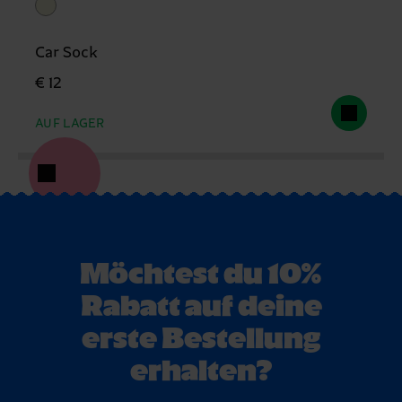
Car Sock
€ 12
AUF LAGER
Möchtest du 10%
Rabatt auf deine
erste Bestellung
erhalten?