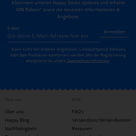
Abonniere unseren Happy Socks Updates und erhalte
10% Rabatt* sowie die neuesten Informationen &
Angebote.
E-Mail
Anmelden
*Kann nicht mit anderen Angeboten, Limited/Special Editions
oder Sale Produkten kombiniert werden. Mit der Registrierung
akzeptierst du unsere
Datenschutzrichtlinien
.
Über uns
Hilfe
Über uns
FAQ's
Happy Blog
Versandzeit/Versandkosten
Nachhaltigkeit
Retouren