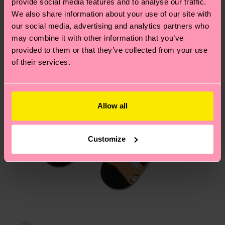
provide social media features and to analyse our traffic.
Du hast Fragen zu einer Retoure? In unserem
We also share information about your use of our site with
Hilfebereich im Artikel
Retouren
findest du die
our social media, advertising and analytics partners who
am häufigsten gestellten Fragen.
may combine it with other information that you’ve
provided to them or that they’ve collected from your use
of their services.
Allow all
Customize