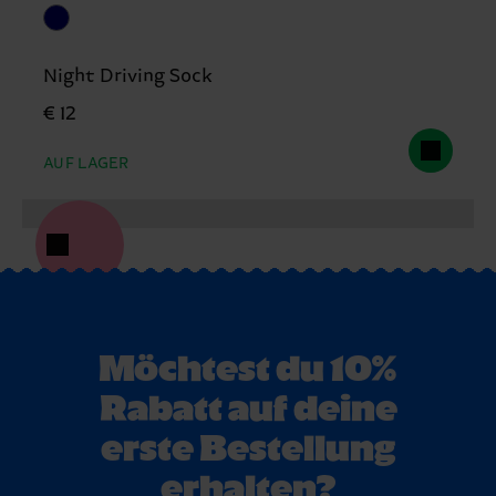
Night Driving Sock
€ 12
AUF LAGER
Möchtest du 10%
Rabatt auf deine
erste Bestellung
erhalten?