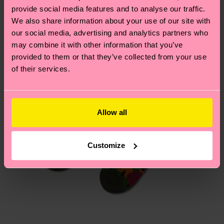
Du hast Fragen zu einer Retoure? In unserem
provide social media features and to analyse our traffic.
We also share information about your use of our site with
Hilfebereich im Artikel
Retouren
findest du die
our social media, advertising and analytics partners who
am häufigsten gestellten Fragen.
may combine it with other information that you’ve
provided to them or that they’ve collected from your use
of their services.
Allow all
Customize