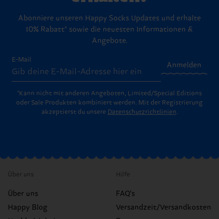
Abonniere unseren Happy Socks Updates und erhalte
10% Rabatt* sowie die neuesten Informationen &
Angebote.
E-Mail
Anmelden
*Kann nicht mit anderen Angeboten, Limited/Special Editions
oder Sale Produkten kombiniert werden. Mit der Registrierung
akzeptierst du unsere
Datenschutzrichtlinien
.
Über uns
Hilfe
Über uns
FAQ's
Happy Blog
Versandzeit/Versandkosten