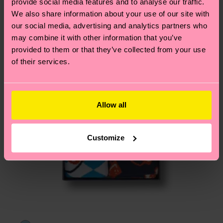
provide social media features and to analyse our traffic.
Du hast Fragen zu einer Retoure? In unserem
We also share information about your use of our site with
Hilfebereich im Artikel
Retouren
findest du die
our social media, advertising and analytics partners who
am häufigsten gestellten Fragen.
may combine it with other information that you’ve
provided to them or that they’ve collected from your use
of their services.
Allow all
Customize