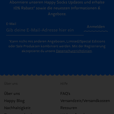
Abonniere unseren Happy Socks Updates und erhalte
10% Rabatt* sowie die neuesten Informationen &
Angebote.
E-Mail
Anmelden
*Kann nicht mit anderen Angeboten, Limited/Special Editions
oder Sale Produkten kombiniert werden. Mit der Registrierung
akzeptierst du unsere
Datenschutzrichtlinien
.
Über uns
Hilfe
Über uns
FAQ's
Happy Blog
Versandzeit/Versandkosten
Nachhaltigkeit
Retouren