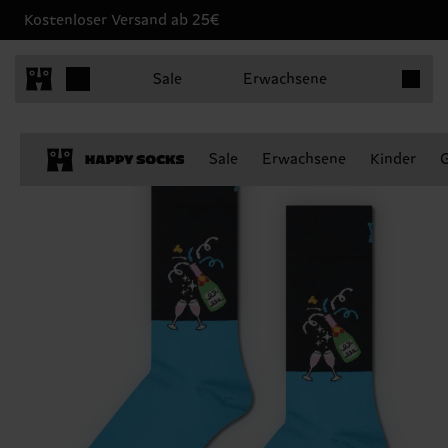
Kostenloser Versand ab 25€
Produkt
Sale
Erwachsene
Sale
Erwachsene
Kinder