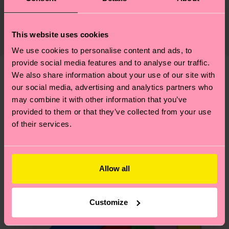
Nachhaltigkeit ist mehr als nur Qualität und
Versand & Retouren
Zertifizierungen – es geht auch um eine ethische
Die Lieferzeit hängt vom Zielland der Bestellung
Lieferkette, die Reduzierung von Emissionen, die
This website uses cookies
ab und unsere länderspezifische Versandübersicht
richtige Pflege von Socken und VIELES MEHR!
findest du
hier
. Die Lieferzeit beginnt sobald
We use cookies to personalise content and ads, to
Weitere Informationen sowie Tipps und Tricks
provide social media features and to analyse our traffic.
deine Bestellung versandt wurde. Bitte bedenke,
findest du auf unserer
Nachhaltigkeitsseite
.
We also share information about your use of our site with
dass es sich hierbei um einen Richtwert handelt
Ähnliche muster
our social media, advertising and analytics partners who
und die genaue Lieferzeit von der lokalen Post in
may combine it with other information that you’ve
deinem Land abhängt.
provided to them or that they’ve collected from your use
of their services.
Du hast Fragen zu einer Retoure? In unserem
Hilfebereich im Artikel
Retouren
findest du die
am häufigsten gestellten Fragen.
Allow all
Customize