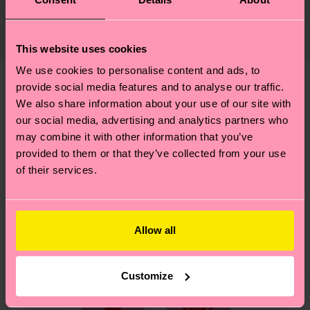
Zertifizierungen – es geht auch um eine ethische
77% Organic cotton blend, 6% composition-
Die Lieferzeit hängt vom Zielland der Bestellung
Lieferkette, die Reduzierung von Emissionen, die
recycled-pre-consumer-polyamide, 16% Polyamide,
ab und unsere länderspezifische Versandübersicht
richtige Pflege von Socken und VIELES MEHR!
This website uses cookies
1% Elastane
findest du
hier
. Die Lieferzeit beginnt sobald
Weitere Informationen sowie Tipps und Tricks
We use cookies to personalise content and ads, to
deine Bestellung versandt wurde. Bitte bedenke,
findest du auf unserer
Nachhaltigkeitsseite
.
provide social media features and to analyse our traffic.
dass es sich hierbei um einen Richtwert handelt
Ähnliche muster
We also share information about your use of our site with
und die genaue Lieferzeit von der lokalen Post in
our social media, advertising and analytics partners who
deinem Land abhängt.
may combine it with other information that you’ve
provided to them or that they’ve collected from your use
Du hast Fragen zu einer Retoure? In unserem
of their services.
Hilfebereich im Artikel
Retouren
findest du die
am häufigsten gestellten Fragen.
Allow all
Customize