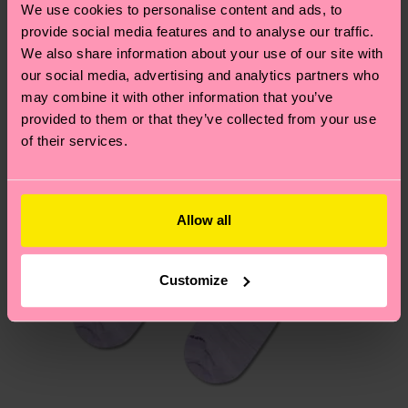
und die genaue Lieferzeit von der lokalen Post in
We use cookies to personalise content and ads, to
Neuheit
deinem Land abhängt.
provide social media features and to analyse our traffic.
We also share information about your use of our site with
Du hast Fragen zu einer Retoure? In unserem
our social media, advertising and analytics partners who
Hilfebereich im Artikel
Retouren
findest du die
may combine it with other information that you’ve
am häufigsten gestellten Fragen.
provided to them or that they’ve collected from your use
of their services.
Allow all
Customize