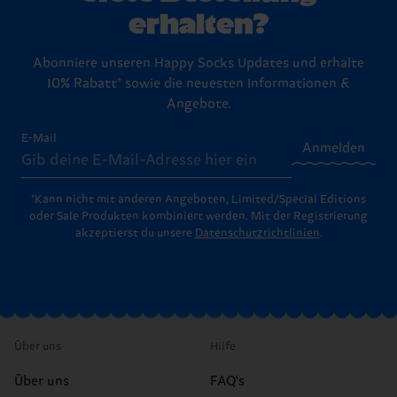
erhalten?
Abonniere unseren Happy Socks Updates und erhalte
10% Rabatt* sowie die neuesten Informationen &
Angebote.
E-Mail
Anmelden
*Kann nicht mit anderen Angeboten, Limited/Special Editions
oder Sale Produkten kombiniert werden. Mit der Registrierung
akzeptierst du unsere
Datenschutzrichtlinien
.
Über uns
Hilfe
Über uns
FAQ's