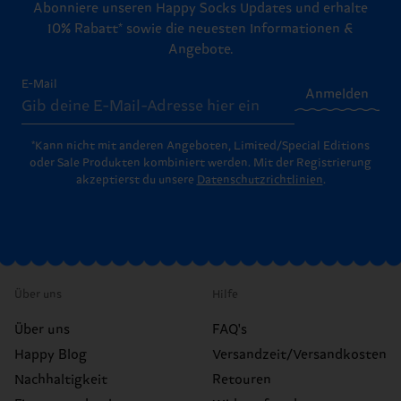
Abonniere unseren Happy Socks Updates und erhalte
10% Rabatt* sowie die neuesten Informationen &
Angebote.
E-Mail
Anmelden
*Kann nicht mit anderen Angeboten, Limited/Special Editions
oder Sale Produkten kombiniert werden. Mit der Registrierung
akzeptierst du unsere
Datenschutzrichtlinien
.
Über uns
Hilfe
Über uns
FAQ's
Happy Blog
Versandzeit/Versandkosten
Nachhaltigkeit
Retouren