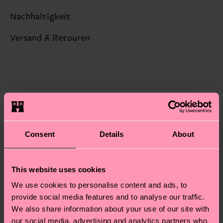
Nachhaltigkeit
ARTIKEL 1:
73% Cotton, 25% Polyamide, 2%
Elastane
Nachhaltigkeit ist mehr als nur Qualität und
Versand & Retouren
ARTIKEL 2:
73% Cotton, 25% Polyamide, 2%
Zertifizierungen – es geht auch um eine ethische
Elastane
Die Lieferzeit hängt vom Zielland der Bestellung
Lieferkette, die Reduzierung von Emissionen, die
ARTIKEL 3:
78% Cotton, 20% Polyamide, 2%
ab und unsere länderspezifische Versandübersicht
richtige Pflege von Socken und VIELES MEHR!
Elastane
findest du
hier
. Die Lieferzeit beginnt sobald
Weitere Informationen sowie Tipps und Tricks
ARTIKEL 4:
78% Cotton, 20% Polyamide, 2%
deine Bestellung versandt wurde. Bitte bedenke,
findest du auf unserer
Nachhaltigkeitsseite
.
Elastane
dass es sich hierbei um einen Richtwert handelt
Ähnliche muster
ARTIKEL 5:
73% Cotton, 25% Polyamide, 2%
und die genaue Lieferzeit von der lokalen Post in
Consent
Details
About
Special
Elastane
deinem Land abhängt.
Edition
ARTIKEL 6:
73% Cotton, 25% Polyamide, 2%
Elastane
Du hast Fragen zu einer Retoure? In unserem
This website uses cookies
Hilfebereich im Artikel
Retouren
findest du die
We use cookies to personalise content and ads, to
Genaue Information:
am häufigsten gestellten Fragen.
provide social media features and to analyse our traffic.
ARTIKEL 1:
73% Organic cotton blend, 25%
We also share information about your use of our site with
Polyamide, 2% Elastane
our social media, advertising and analytics partners who