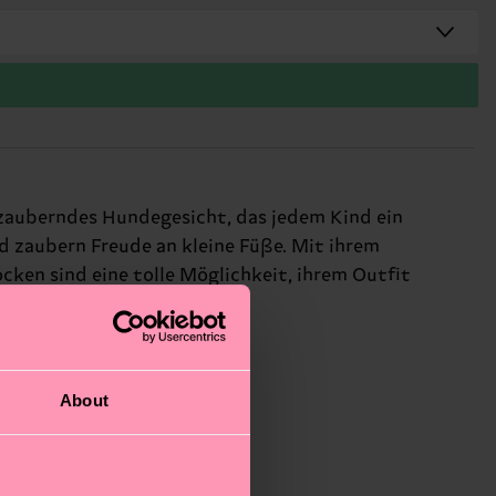
ezauberndes Hundegesicht, das jedem Kind ein
d zaubern Freude an kleine Füße. Mit ihrem
ocken sind eine tolle Möglichkeit, ihrem Outfit
e lieben.
About