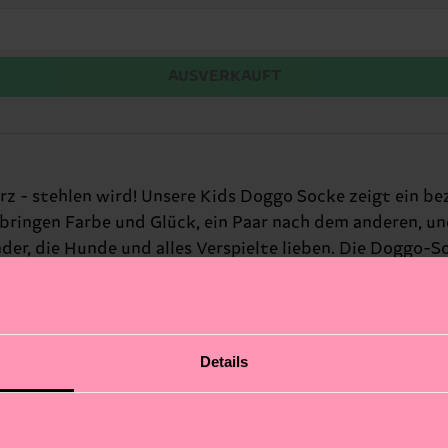
AUSVERKAUFT
rz - stehlen wird! Unsere Kids Doggo Socke zeigt ein b
 bringen Farbe und Glück, ein Paar nach dem anderen, un
nder, die Hunde und alles Verspielte lieben. Die Doggo-S
ent zu setzen. Perfektes Geschenk für: Kinder, die Hund
Details