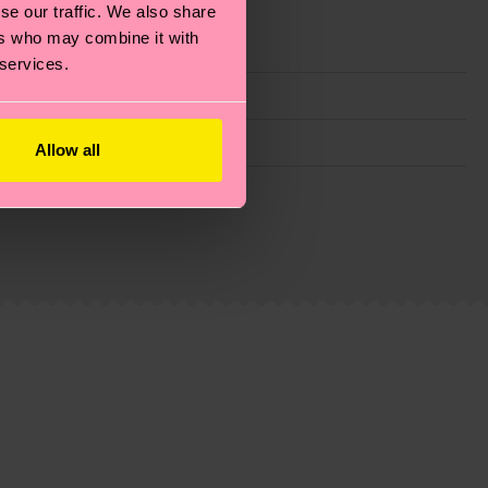
se our traffic. We also share
ers who may combine it with
 services.
Allow all
ie Reduzierung von Emissionen, die richtige Pflege von
eitsseite
.
du
hier
. Die Lieferzeit beginnt sobald deine Bestellung
n der lokalen Post in deinem Land abhängt.
estellten Fragen.