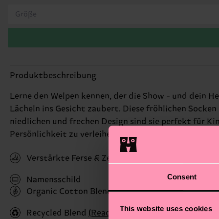
Größe
Produktbeschreibung
Lerne den Welpen kennen, der die Show - und dein He
Lächeln ins Gesicht zaubert. Diese fröhlichen Socken
niedlichen und frechen Design sind sie perfekt für Ki
Persönlichkeit zu verleihen und ein modisches Statem
Verstärkte Ferse & Zehen
Consent
Namensschild
Organic Cotton Blend
(Read more here)
This website uses cookies
Recycled Blend
(Read more here)