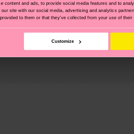
e content and ads, to provide social media features and to analy
 our site with our social media, advertising and analytics partn
 provided to them or that they’ve collected from your use of their
Customize
ierungen – es geht auch um eine ethische Lieferkette, d
e Tipps und Tricks findest du auf unserer
Nachhaltigk
d-pre-consumer-polyamide, 6% Polyamide, 1% Elastane
und unsere länderspezifische Versandübersicht findest 
um einen Richtwert handelt und die genaue Lieferzeit vo
eich im Artikel
Retouren
findest du die am häufigsten g