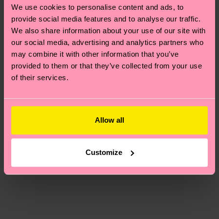
Neuheit
deinem Land abhängt.
We use cookies to personalise content and ads, to
provide social media features and to analyse our traffic.
Du hast Fragen zu einer Retoure? In unserem
We also share information about your use of our site with
Hilfebereich im Artikel
Retouren
findest du die
our social media, advertising and analytics partners who
may combine it with other information that you’ve
am häufigsten gestellten Fragen.
provided to them or that they’ve collected from your use
of their services.
Allow all
Customize