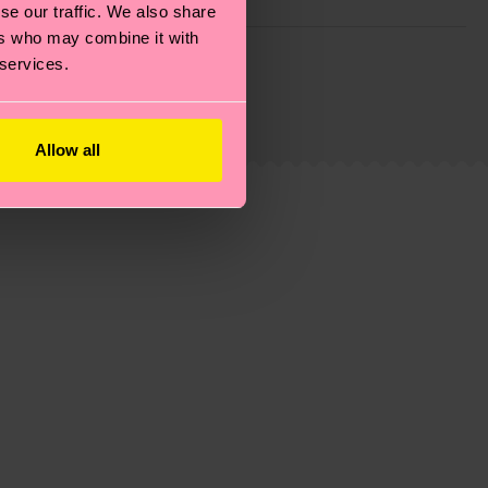
se our traffic. We also share
ers who may combine it with
ie Reduzierung von Emissionen, die richtige Pflege von
 services.
eitsseite
.
du
hier
. Die Lieferzeit beginnt sobald deine Bestellung
n der lokalen Post in deinem Land abhängt.
Allow all
estellten Fragen.