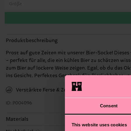
Größe
Produktbeschreibung
Prost auf gute Zeiten mit unserer Bier-Socke! Diese
– perfekt für alle, die ein kühles Bier zu schätzen 
zum Bier auf lockere Weise zeigen. Egal, ob du das Ok
ins Gesicht. Perfektes Geschenk für: Bierliebhaber un
Verstärkte Ferse & Zehen
ID: P004096
Consent
Materials
This website uses cookies