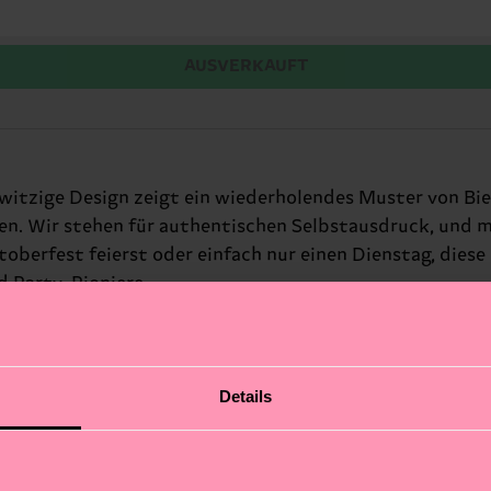
AUSVERKAUFT
s witzige Design zeigt ein wiederholendes Muster von B
wissen. Wir stehen für authentischen Selbstausdruck, und
toberfest feierst oder einfach nur einen Dienstag, diese
d Party-Pioniere.
Details