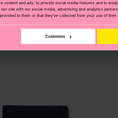
e content and ads, to provide social media features and to analy
 our site with our social media, advertising and analytics partn
ierungen – es geht auch um eine ethische Lieferkette, d
 provided to them or that they’ve collected from your use of their
e Tipps und Tricks findest du auf unserer
Nachhaltigk
und unsere länderspezifische Versandübersicht findest 
um einen Richtwert handelt und die genaue Lieferzeit vo
Customize
eich im Artikel
Retouren
findest du die am häufigsten g