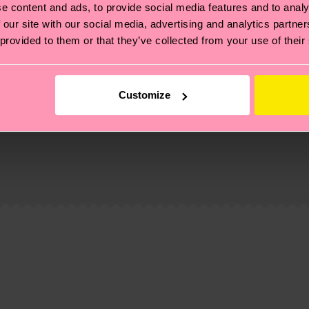
e content and ads, to provide social media features and to analy
 our site with our social media, advertising and analytics partn
 provided to them or that they’ve collected from your use of their
Customize
ierungen – es geht auch um eine ethische Lieferkette, d
e Tipps und Tricks findest du auf unserer
Nachhaltigk
und unsere länderspezifische Versandübersicht findest 
um einen Richtwert handelt und die genaue Lieferzeit vo
eich im Artikel
Retouren
findest du die am häufigsten g