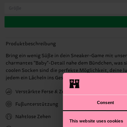
Größe
Produktbeschreibung
Bring ein wenig Süße in dein Sneaker-Game mit unser
charmantes "Baby"-Detail nahe dem Bündchen, was sie
coolen Socken sind die perfekte Möglichkeit, deine l
jedem ein Lächeln ins Gesicht. Perfektes Geschenk fü
Verstärkte Ferse & Zehen
Consent
Fußunterstützung
Nahtlose Zehen
This website uses cookies