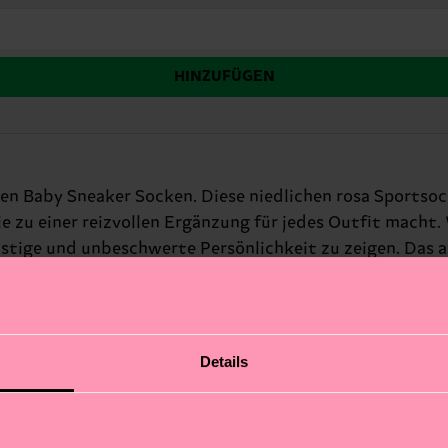
HINZUFÜGEN
en Baby Sneaker Socken. Diese niedlichen rosa Sportsock
 zu einer reizvollen Ergänzung für jedes Outfit macht.
ustige und unbeschwerte Persönlichkeit zu zeigen. Das a
r: frischgebackene Mütter und sportliche Fashionistas.
Details