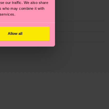
se our traffic. We also share
ers who may combine it with
 services.
Allow all
ie Reduzierung von Emissionen, die richtige Pflege von
eitsseite
.
du
hier
. Die Lieferzeit beginnt sobald deine Bestellung
n der lokalen Post in deinem Land abhängt.
estellten Fragen.