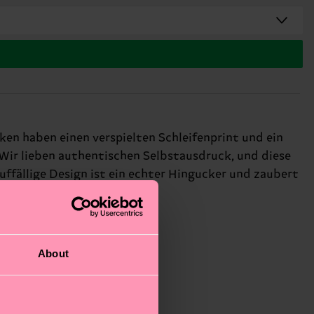
en haben einen verspielten Schleifenprint und ein
 Wir lieben authentischen Selbstausdruck, und diese
uffällige Design ist ein echter Hingucker und zaubert
About