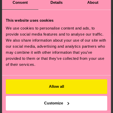
Consent
Details
About
Nachhaltigkeit ist mehr als nur Qualität und
Versand & Retouren
Zertifizierungen – es geht auch um eine ethische
Die Lieferzeit hängt vom Zielland der Bestellung
This website uses cookies
Lieferkette, die Reduzierung von Emissionen, die
ab und unsere länderspezifische Versandübersicht
richtige Pflege von Socken und VIELES MEHR!
We use cookies to personalise content and ads, to
findest du
hier
. Die Lieferzeit beginnt sobald
Weitere Informationen sowie Tipps und Tricks
provide social media features and to analyse our traffic.
deine Bestellung versandt wurde. Bitte bedenke,
findest du auf unserer
Nachhaltigkeitsseite
.
We also share information about your use of our site with
dass es sich hierbei um einen Richtwert handelt
our social media, advertising and analytics partners who
Ähnliche muster
und die genaue Lieferzeit von der lokalen Post in
may combine it with other information that you’ve
Neuheit
deinem Land abhängt.
provided to them or that they’ve collected from your use
of their services.
Du hast Fragen zu einer Retoure? In unserem
Hilfebereich im Artikel
Retouren
findest du die
am häufigsten gestellten Fragen.
Allow all
Customize