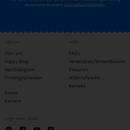
akzeptierst du unsere
Datenschutzrichtlinien
.
Über uns
Hilfe
Über uns
FAQ's
Happy Blog
Versandzeit/Versandkosten
Nachhaltigkeit
Retouren
Firmengeschenken
Widerrufsrecht
Kontakt
Stores
Karriere
Folge Happy Socks