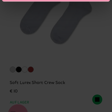
Soft Lurex Short Crew Sock
€ 10
AUF LAGER