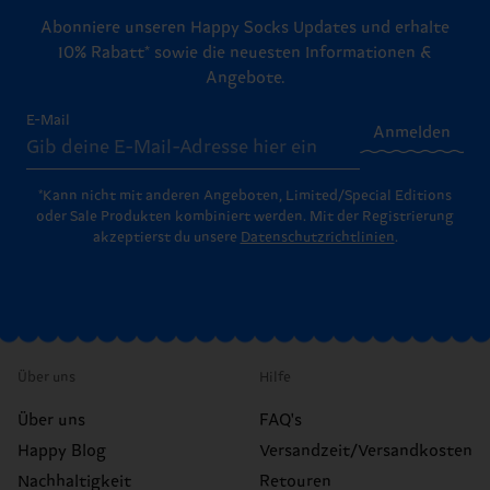
Abonniere unseren Happy Socks Updates und erhalte
10% Rabatt* sowie die neuesten Informationen &
Angebote.
E-Mail
Anmelden
*Kann nicht mit anderen Angeboten, Limited/Special Editions
oder Sale Produkten kombiniert werden. Mit der Registrierung
akzeptierst du unsere
Datenschutzrichtlinien
.
Über uns
Hilfe
Über uns
FAQ's
Happy Blog
Versandzeit/Versandkosten
Nachhaltigkeit
Retouren