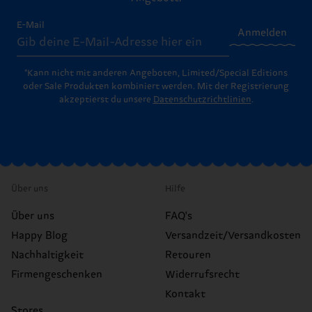
E-Mail
Anmelden
*Kann nicht mit anderen Angeboten, Limited/Special Editions
oder Sale Produkten kombiniert werden. Mit der Registrierung
akzeptierst du unsere
Datenschutzrichtlinien
.
Über uns
Hilfe
Über uns
FAQ's
Happy Blog
Versandzeit/Versandkosten
Nachhaltigkeit
Retouren
Firmengeschenken
Widerrufsrecht
Kontakt
Stores