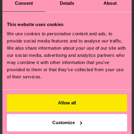
Nachhaltigkeit ist mehr als nur Qualität und
Versand & Retouren
Consent
Details
About
Zertifizierungen – es geht auch um eine ethische
Die Lieferzeit hängt vom Zielland der Bestellung
Lieferkette, die Reduzierung von Emissionen, die
ab und unsere länderspezifische Versandübersicht
This website uses cookies
richtige Pflege von Socken und VIELES MEHR!
findest du
hier
. Die Lieferzeit beginnt sobald
Weitere Informationen sowie Tipps und Tricks
We use cookies to personalise content and ads, to
deine Bestellung versandt wurde. Bitte bedenke,
findest du auf unserer
Nachhaltigkeitsseite
.
provide social media features and to analyse our traffic.
dass es sich hierbei um einen Richtwert handelt
We also share information about your use of our site with
Ähnliche muster
und die genaue Lieferzeit von der lokalen Post in
our social media, advertising and analytics partners who
Special
deinem Land abhängt.
may combine it with other information that you’ve
Edition
provided to them or that they’ve collected from your use
Du hast Fragen zu einer Retoure? In unserem
of their services.
Hilfebereich im Artikel
Retouren
findest du die
am häufigsten gestellten Fragen.
Allow all
Customize