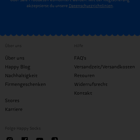
oder Sale Produkten kombiniert werden. Mit der Registrierung
akzeptierst du unsere
Datenschutzrichtlinien
.
Über uns
Hilfe
Über uns
FAQ's
Happy Blog
Versandzeit/Versandkosten
Nachhaltigkeit
Retouren
Firmengeschenken
Widerrufsrecht
Kontakt
Stores
Karriere
Folge Happy Socks