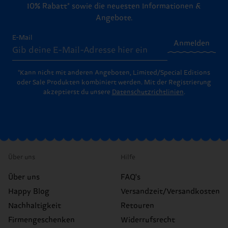
10% Rabatt* sowie die neuesten Informationen &
Angebote.
E-Mail
Anmelden
*Kann nicht mit anderen Angeboten, Limited/Special Editions
oder Sale Produkten kombiniert werden. Mit der Registrierung
akzeptierst du unsere
Datenschutzrichtlinien
.
Über uns
Hilfe
Über uns
FAQ's
Happy Blog
Versandzeit/Versandkosten
Nachhaltigkeit
Retouren
Firmengeschenken
Widerrufsrecht