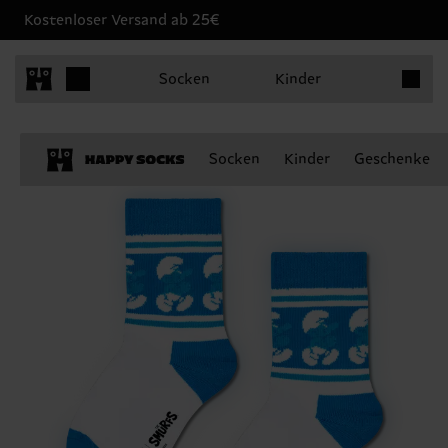
Kostenloser Versand ab 25€
Produkt
Socken
Kinder
Socken
Kinder
Geschenke