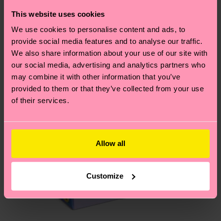
findest du auf unserer
Nachhaltigkeitsseite
.
dass es sich hierbei um einen Richtwert handelt
This website uses cookies
Ähnliche muster
und die genaue Lieferzeit von der lokalen Post in
We use cookies to personalise content and ads, to
Special
deinem Land abhängt.
provide social media features and to analyse our traffic.
Edition
We also share information about your use of our site with
Du hast Fragen zu einer Retoure? In unserem
our social media, advertising and analytics partners who
Hilfebereich im Artikel
Retouren
findest du die
may combine it with other information that you’ve
am häufigsten gestellten Fragen.
provided to them or that they’ve collected from your use
of their services.
Allow all
Customize