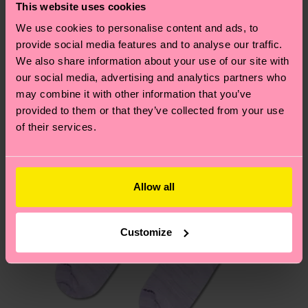
deine Bestellung versandt wurde. Bitte bedenke,
findest du auf unserer
Nachhaltigkeitsseite
.
This website uses cookies
dass es sich hierbei um einen Richtwert handelt
Ähnliche muster
We use cookies to personalise content and ads, to
und die genaue Lieferzeit von der lokalen Post in
provide social media features and to analyse our traffic.
Neuheit
deinem Land abhängt.
We also share information about your use of our site with
our social media, advertising and analytics partners who
Du hast Fragen zu einer Retoure? In unserem
may combine it with other information that you’ve
Hilfebereich im Artikel
Retouren
findest du die
provided to them or that they’ve collected from your use
am häufigsten gestellten Fragen.
of their services.
Allow all
Customize