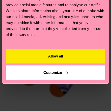
Polyamide, 2% Elastane
provide social media features and to analyse our traffic.
Du hast Fragen zu einer Retoure? In unserem
ARTIKEL 3:
86% Organic cotton blend, 12%
We also share information about your use of our site with
Hilfebereich im Artikel
Retouren
findest du die
our social media, advertising and analytics partners who
Polyamide, 2% Elastane
am häufigsten gestellten Fragen.
may combine it with other information that you’ve
provided to them or that they’ve collected from your use
of their services.
Allow all
Customize