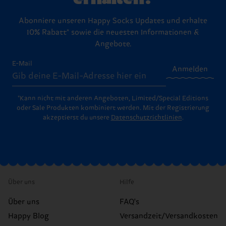
Abonniere unseren Happy Socks Updates und erhalte
10% Rabatt* sowie die neuesten Informationen &
Angebote.
E-Mail
Anmelden
*Kann nicht mit anderen Angeboten, Limited/Special Editions
oder Sale Produkten kombiniert werden. Mit der Registrierung
akzeptierst du unsere
Datenschutzrichtlinien
.
Über uns
Hilfe
Über uns
FAQ's
Happy Blog
Versandzeit/Versandkosten