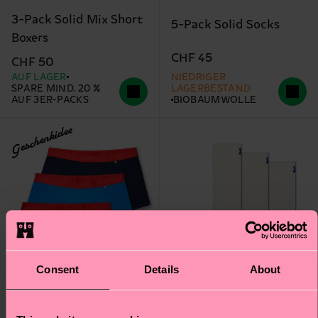
3-Pack Solid Mix Short
5-Pack Solid Socks
Boxers
CHF 45
CHF 50
AUF LAGER
NIEDRIGER
SPARE MIND. 20 %
LAGERBESTAND
AUF 3ER-PACKS
BIOBAUMWOLLE
Geschenkidee
Consent
Details
About