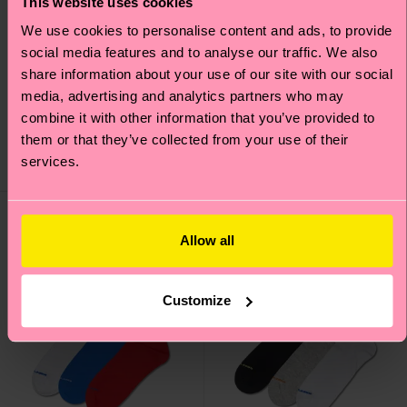
This website uses cookies
+12
We use cookies to personalise content and ads, to provide
social media features and to analyse our traffic. We also
3-Pack Kisses Short
3-Pack Solid Socks
share information about your use of our site with our social
Boxers
media, advertising and analytics partners who may
CHF 28
combine it with other information that you’ve provided to
CHF 50
them or that they’ve collected from your use of their
AUF LAGER
AUF LAGER
SPARE MIND. 20 %
SPARE MIND. 20 %
services.
AUF 3ER-PACKS
AUF 3ER-PACKS
Allow all
Customize