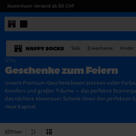
Kostenloser Versand ab 50 CHF
Sale
Erwachsene
Kinder
Gifts
Geschenke zum Feiern
Unsere Premium-Geschenkboxen stecken voller Farbe
Komfort und großer Träume — das perfekte Starterpa
das nächste Abenteuer. Schenk ihnen den perfekten S
neue Kapitel.
Filter