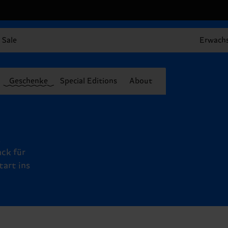
Sale
Erwach
Geschenke
Special Editions
About
,
ck für
tart ins