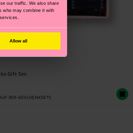
se our traffic. We also share
ers who may combine it with
 services.
Allow all
ks Gift Set
% AUF 3ER-GESCHENKSETS