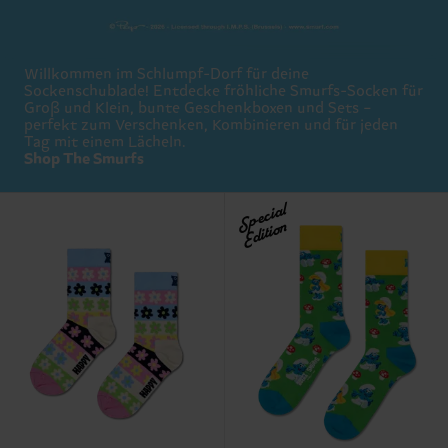
Willkommen im Schlumpf-Dorf für deine
Sockenschublade! Entdecke fröhliche Smurfs-Socken für
Groß und Klein, bunte Geschenkboxen und Sets –
perfekt zum Verschenken, Kombinieren und für jeden
Tag mit einem Lächeln.
Shop The Smurfs
Special
Edition