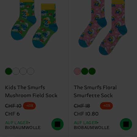
Kids The Smurfs
The Smurfs Floral
Mushroom Field Sock
Smurfette Sock
Originalpreis
Reduzierter Preis
Originalpreis
Reduzierter Preis
CHF 10
CHF 18
-40%
-40%
CHF 6
CHF 10.80
AUF LAGER
AUF LAGER
BIOBAUMWOLLE
BIOBAUMWOLLE