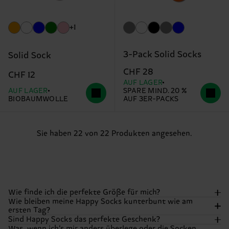
+1
3-Pack Solid Socks
Solid Sock
CHF 28
CHF 12
AUF LAGER
AUF LAGER
SPARE MIND. 20 %
BIOBAUMWOLLE
AUF 3ER-PACKS
Sie haben 22 von 22 Produkten angesehen.
Wie finde ich die perfekte Größe für mich?
Wie bleiben meine Happy Socks kunterbunt wie am
ersten Tag?
Wir wollen, dass deine Füße sich genauso happy fühlen,
Sind Happy Socks das perfekte Geschenk?
wie sie aussehen! Die meisten unserer Socken gibt’s in
Was, wenn ich’s mir anders überlege oder die Socken