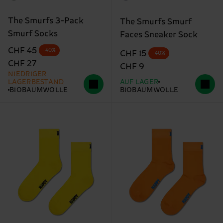
The Smurfs 3-Pack
The Smurfs Smurf
Smurf Socks
Faces Sneaker Sock
Originalpreis
Reduzierter Preis
CHF 45
-40%
Originalpreis
Reduzierter Preis
CHF 15
-40%
CHF 27
CHF 9
NIEDRIGER
LAGERBESTAND
AUF LAGER
BIOBAUMWOLLE
BIOBAUMWOLLE