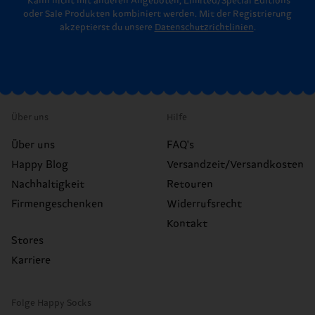
*Kann nicht mit anderen Angeboten, Limited/Special Editions
oder Sale Produkten kombiniert werden. Mit der Registrierung
akzeptierst du unsere
Datenschutzrichtlinien
.
Über uns
Hilfe
Über uns
FAQ's
Happy Blog
Versandzeit/Versandkosten
Nachhaltigkeit
Retouren
Firmengeschenken
Widerrufsrecht
Kontakt
Stores
Karriere
Folge Happy Socks