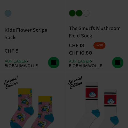
The Smurfs Mushroom
Kids Flower Stripe
Field Sock
Sock
Originalpreis
Reduzierter Preis
CHF 18
-40%
CHF 8
CHF 10.80
AUF LAGER
AUF LAGER
BIOBAUMWOLLE
BIOBAUMWOLLE
Special
Special
Edition
Edition