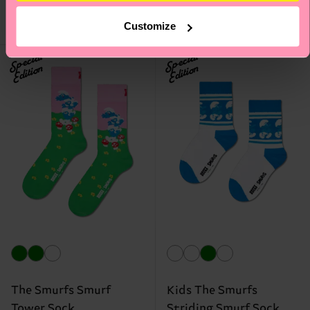
NIEDRIGER
LAGERBESTAND
AUF LAGER
Customize
BIOBAUMWOLLE
BIOBAUMWOLLE
Special
Special
Edition
Edition
The Smurfs Smurf
Kids The Smurfs
Tower Sock
Striding Smurf Sock