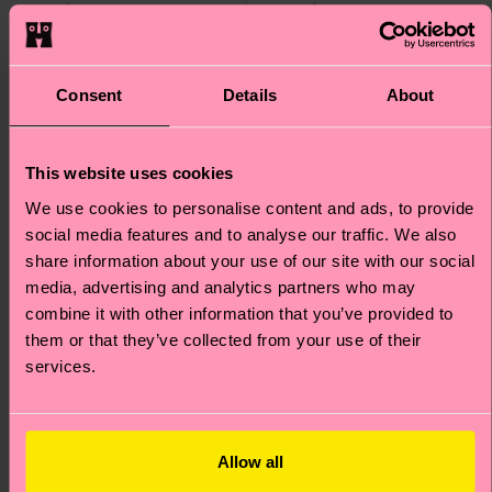
Special
Special
Edition
Edition
Consent
Details
About
This website uses cookies
We use cookies to personalise content and ads, to provide
social media features and to analyse our traffic. We also
share information about your use of our site with our social
media, advertising and analytics partners who may
combine it with other information that you’ve provided to
them or that they’ve collected from your use of their
services.
Kids The Smurfs 3-
The Smurfs Striding
Pack Smurf Socks
Smurf Sneaker Sock
Originalpreis
Reduzierter Preis
CHF 30
-40%
Originalpreis
Reduzierter Preis
CHF 15
-40%
Allow all
CHF 18
CHF 9