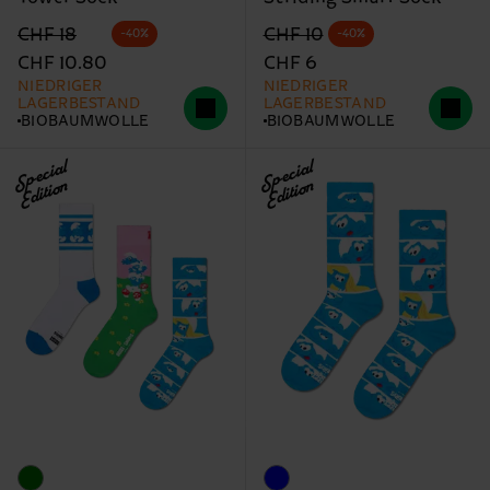
Originalpreis
Reduzierter Preis
Originalpreis
Reduzierter Preis
CHF 18
CHF 10
-40%
-40%
CHF 10.80
CHF 6
NIEDRIGER
NIEDRIGER
LAGERBESTAND
LAGERBESTAND
BIOBAUMWOLLE
BIOBAUMWOLLE
Special
Special
Edition
Edition