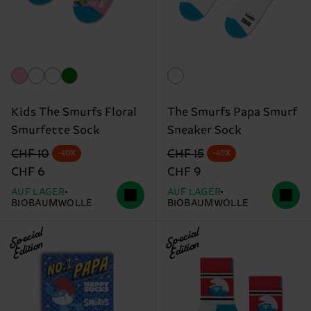
Kids The Smurfs Floral
The Smurfs Papa Smurf
Smurfette Sock
Sneaker Sock
Originalpreis
Reduzierter Preis
Originalpreis
Reduzierter Preis
CHF 10
CHF 15
-40%
-40%
CHF 6
CHF 9
AUF LAGER
AUF LAGER
BIOBAUMWOLLE
BIOBAUMWOLLE
Special
Special
Edition
Edition