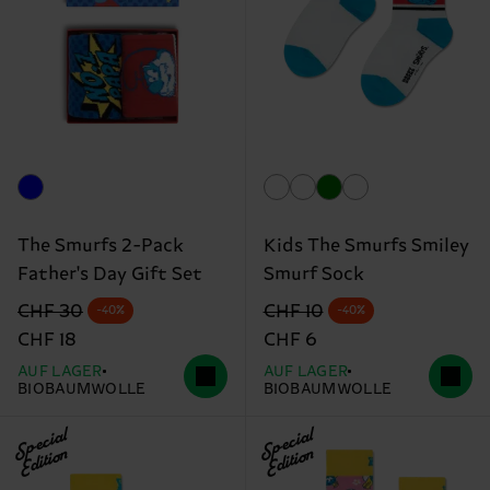
The Smurfs 2-Pack
Kids The Smurfs Smiley
Father's Day Gift Set
Smurf Sock
Originalpreis
Reduzierter Preis
Originalpreis
Reduzierter Preis
CHF 30
CHF 10
-40%
-40%
CHF 18
CHF 6
AUF LAGER
AUF LAGER
BIOBAUMWOLLE
BIOBAUMWOLLE
Special
Special
Edition
Edition