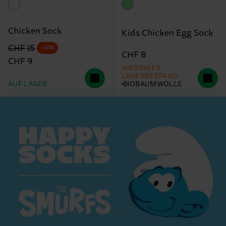
Chicken Sock
Kids Chicken Egg Sock
Originalpreis
Reduzierter Preis
CHF 15
-40%
CHF 8
CHF 9
NIEDRIGER
LAGERBESTAND
AUF LAGER
BIOBAUMWOLLE