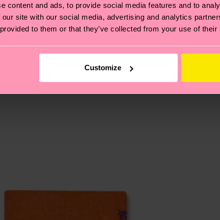
e content and ads, to provide social media features and to analy
ierungen – es geht auch um eine ethische Lieferkette, d
 our site with our social media, advertising and analytics partn
 provided to them or that they’ve collected from your use of their
e Tipps und Tricks findest du auf unserer
Nachhaltigk
und unsere länderspezifische Versandübersicht findest 
um einen Richtwert handelt und die genaue Lieferzeit vo
Customize
eich im Artikel
Retouren
findest du die am häufigsten g