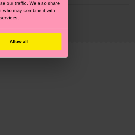
se our traffic. We also share
ie Reduzierung von Emissionen, die richtige Pflege von
ers who may combine it with
 services.
eitsseite
.
du
hier
. Die Lieferzeit beginnt sobald deine Bestellung
n der lokalen Post in deinem Land abhängt.
Allow all
estellten Fragen.