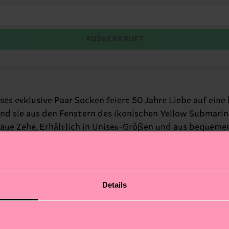
AUSVERKAUFT
ses exklusive Paar Socken feiert 50 Jahre Liebe auf ein
d sie aus den Fenstern des ikonischen Yellow Submarin
laue Zehe. Erhältlich in Unisex-Größen und aus bequeme
Details