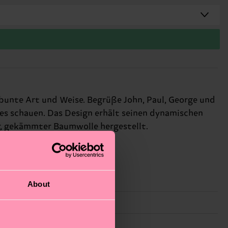
e bunte Art und Weise. Begrüße John, Paul, George und
es schauen. Das Design erhält seinen dynamischen
r, gekämmter Baumwolle hergestellt.
About