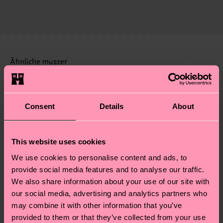
86% Organic cotton blend, 12% Polyamide, 2%
Die Lieferzeit hängt vom Zielland der Bestellung
Lieferkette, die Reduzierung von Emissionen, die
Elastane
ab und unsere länderspezifische Versandübersicht
richtige Pflege von Socken und VIELES MEHR!
findest du
hier
. Die Lieferzeit beginnt sobald
Weitere Informationen sowie Tipps und Tricks
deine Bestellung versandt wurde. Bitte bedenke,
findest du auf unserer
Nachhaltigkeitsseite
.
dass es sich hierbei um einen Richtwert handelt
Ähnliche muster
und die genaue Lieferzeit von der lokalen Post in
Special
deinem Land abhängt.
Edition
Consent
Details
About
Du hast Fragen zu einer Retoure? In unserem
Hilfebereich im Artikel
Retouren
findest du die
am häufigsten gestellten Fragen.
This website uses cookies
We use cookies to personalise content and ads, to
provide social media features and to analyse our traffic.
We also share information about your use of our site with
our social media, advertising and analytics partners who
may combine it with other information that you’ve
provided to them or that they’ve collected from your use