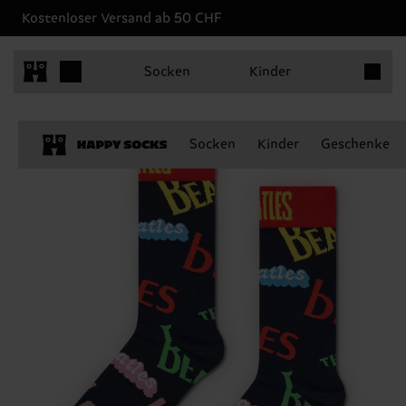
Kostenloser Versand ab 50 CHF
Produkt
Socken
Kinder
Socken
Kinder
Geschenke