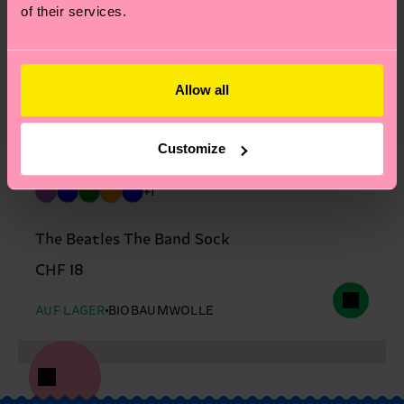
of their services.
Allow all
Customize
+1
The Beatles The Band Sock
CHF 18
AUF LAGER
BIOBAUMWOLLE