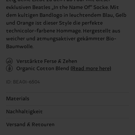
exklusiven Beatles „In the Name Of“ Socke. Mit
dem kultigen Bandlogo in leuchtendem Blau, Gelb
und Orange ist dieser Style die perfekte
technicolor-farbene Hommage. Hergestellt aus
weicher und atmungsaktiver gekämmter Bio-
Baumwolle.
Verstärkte Ferse & Zehen
Organic Cotton Blend
(Read more here)
ID: BEA01-6504
Materials
Nachhaltigkeit
86% Cotton, 12% Polyamide, 2% Elastane
Nachhaltigkeit ist mehr als nur Qualität und
Versand & Retouren
Genaue Information:
Zertifizierungen – es geht auch um eine ethische