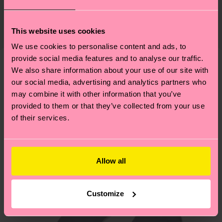
Zertifizierungen – es geht auch um eine ethische
Die Lieferzeit hängt vom Zielland der Bestellung
Lieferkette, die Reduzierung von Emissionen, die
ab und unsere länderspezifische Versandübersicht
This website uses cookies
richtige Pflege von Socken und VIELES MEHR!
findest du
hier
. Die Lieferzeit beginnt sobald
We use cookies to personalise content and ads, to
Weitere Informationen sowie Tipps und Tricks
deine Bestellung versandt wurde. Bitte bedenke,
provide social media features and to analyse our traffic.
findest du auf unserer
Nachhaltigkeitsseite
.
dass es sich hierbei um einen Richtwert handelt
We also share information about your use of our site with
Ähnliche muster
und die genaue Lieferzeit von der lokalen Post in
our social media, advertising and analytics partners who
Neuheit
may combine it with other information that you’ve
deinem Land abhängt.
provided to them or that they’ve collected from your use
of their services.
Du hast Fragen zu einer Retoure? In unserem
Hilfebereich im Artikel
Retouren
findest du die
am häufigsten gestellten Fragen.
Allow all
Customize