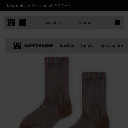
Kostenloser Versand ab 50 CHF
Produkt
Socken
Kinder
Socken
Kinder
Geschenke