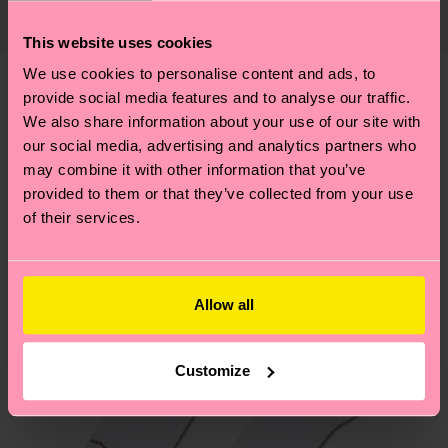
ab und unsere länderspezifische Versandübersicht
richtige Pflege von Socken und VIELES MEHR!
findest du
hier
. Die Lieferzeit beginnt sobald
This website uses cookies
Weitere Informationen sowie Tipps und Tricks
deine Bestellung versandt wurde. Bitte bedenke,
We use cookies to personalise content and ads, to
findest du auf unserer
Nachhaltigkeitsseite
.
dass es sich hierbei um einen Richtwert handelt
provide social media features and to analyse our traffic.
Ähnliche muster
und die genaue Lieferzeit von der lokalen Post in
We also share information about your use of our site with
Neuheit
deinem Land abhängt.
our social media, advertising and analytics partners who
may combine it with other information that you’ve
provided to them or that they’ve collected from your use
Du hast Fragen zu einer Retoure? In unserem
of their services.
Hilfebereich im Artikel
Retouren
findest du die
am häufigsten gestellten Fragen.
Allow all
Customize