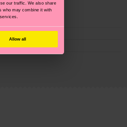
se our traffic. We also share
ers who may combine it with
 services.
Allow all
ie Reduzierung von Emissionen, die richtige Pflege von
eitsseite
.
du
hier
. Die Lieferzeit beginnt sobald deine Bestellung
n der lokalen Post in deinem Land abhängt.
estellten Fragen.