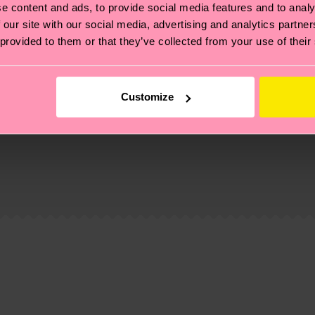
e content and ads, to provide social media features and to analy
 our site with our social media, advertising and analytics partn
 provided to them or that they’ve collected from your use of their
Customize
ierungen – es geht auch um eine ethische Lieferkette, d
e Tipps und Tricks findest du auf unserer
Nachhaltigk
und unsere länderspezifische Versandübersicht findest 
um einen Richtwert handelt und die genaue Lieferzeit vo
eich im Artikel
Retouren
findest du die am häufigsten g