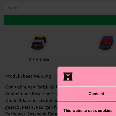
Größe
Marineblau
Produktbeschreibung
Gönn dir einen Farbkick für deine Unterwäscheschubl
Consent
dunkelblaue Boxershorts mit kunterbunten Punkten in
Dunkelblau mit strahlendem Gelb am Bund. Hier geht’
gesetzte Nähte sorgen für maximalen Komfort – Tag f
This website uses cookies
Perfektes Geschenk für alle selbstbewussten Trendse