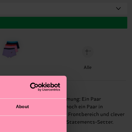
Alle
nde Trio bringt richtig Stimmung: Ein Paar
About
r mit knallrotem Bund und noch ein Paar in
ppellagiger, super bequemer Frontbereich und clever
bisschen bunter und dich zum Statements-Setter.