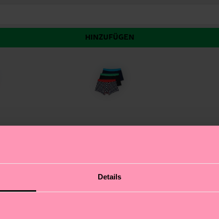
HINZUFÜGEN
ade mit unserem 3er-Pack Multi Color Dot! Das leuchte
Details
 den Farben der Regenbogenflagge, ein Paar pinke Boxe
s um echten Selbstausdruck. Extra breite Bündchen, do
ür Tag. Diese verspielten Boxer machen jeden Tag ein 
tter!