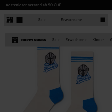
Kostenloser Versand ab 50 CHF
Produkt
Sale
Erwachsene
Sale
Erwachsene
Kinder