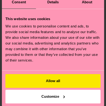
Zertifizierungen – es geht auch um eine ethische
Consent
Details
About
82% Organic cotton blend, 17% Polyamide, 1%
Die Lieferzeit hängt vom Zielland der Bestellung
Lieferkette, die Reduzierung von Emissionen, die
Elastane
ab und unsere länderspezifische Versandübersicht
richtige Pflege von Socken und VIELES MEHR!
findest du
hier
. Die Lieferzeit beginnt sobald
Weitere Informationen sowie Tipps und Tricks
This website uses cookies
deine Bestellung versandt wurde. Bitte bedenke,
findest du auf unserer
Nachhaltigkeitsseite
.
We use cookies to personalise content and ads, to
dass es sich hierbei um einen Richtwert handelt
provide social media features and to analyse our traffic.
Ähnliche muster
und die genaue Lieferzeit von der lokalen Post in
We also share information about your use of our site with
Special
deinem Land abhängt.
our social media, advertising and analytics partners who
Edition
may combine it with other information that you’ve
Du hast Fragen zu einer Retoure? In unserem
provided to them or that they’ve collected from your use
Hilfebereich im Artikel
Retouren
findest du die
of their services.
am häufigsten gestellten Fragen.
Allow all
Customize