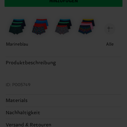
HINZUFÜGEN
Marineblau
Alle
Produktbeschreibung
ID: P005749
Materials
Nachhaltigkeit
ARTIKEL 1:
95% Cotton, 5% Elastane
ARTIKEL 2:
95% Cotton, 5% Elastane
Nachhaltigkeit ist mehr als nur Qualität und
Versand & Retouren