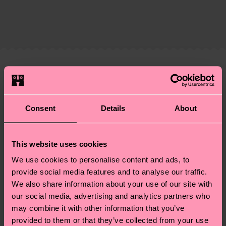
ARTIKEL 3:
95% Cotton, 5% Elastane
Zertifizierungen – es geht auch um eine ethische
Die Lieferzeit hängt vom Zielland der Bestellung
Lieferkette, die Reduzierung von Emissionen, die
ab und unsere länderspezifische Versandübersicht
richtige Pflege von Socken und VIELES MEHR!
findest du
hier
. Die Lieferzeit beginnt sobald
Weitere Informationen sowie Tipps und Tricks
deine Bestellung versandt wurde. Bitte bedenke,
findest du auf unserer
Nachhaltigkeitsseite
.
dass es sich hierbei um einen Richtwert handelt
Ähnliche muster
und die genaue Lieferzeit von der lokalen Post in
Neuheit
deinem Land abhängt.
Consent
Details
About
Du hast Fragen zu einer Retoure? In unserem
Hilfebereich im Artikel
Retouren
findest du die
This website uses cookies
am häufigsten gestellten Fragen.
We use cookies to personalise content and ads, to
provide social media features and to analyse our traffic.
We also share information about your use of our site with
our social media, advertising and analytics partners who
may combine it with other information that you’ve
provided to them or that they’ve collected from your use