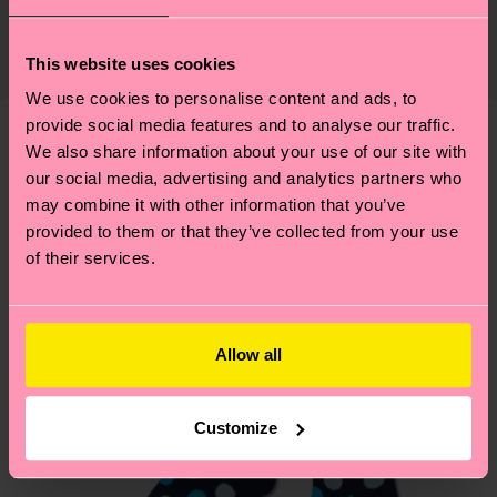
Zertifizierungen – es geht auch um eine ethische
ARTIKEL 4:
100% Polyester
Die Lieferzeit hängt vom Zielland der Bestellung
Lieferkette, die Reduzierung von Emissionen, die
ab und unsere länderspezifische Versandübersicht
This website uses cookies
richtige Pflege von Socken und VIELES MEHR!
Genaue Information:
findest du
hier
. Die Lieferzeit beginnt sobald
Weitere Informationen sowie Tipps und Tricks
We use cookies to personalise content and ads, to
ARTIKEL 1:
100% Polyester
deine Bestellung versandt wurde. Bitte bedenke,
findest du auf unserer
Nachhaltigkeitsseite
.
provide social media features and to analyse our traffic.
ARTIKEL 2:
100% Polyester
dass es sich hierbei um einen Richtwert handelt
We also share information about your use of our site with
Ähnliche muster
ARTIKEL 3:
100% Recycled Polyester
und die genaue Lieferzeit von der lokalen Post in
our social media, advertising and analytics partners who
ARTIKEL 4:
100% Recycled Polyester
deinem Land abhängt.
may combine it with other information that you’ve
provided to them or that they’ve collected from your use
of their services.
Du hast Fragen zu einer Retoure? In unserem
Hilfebereich im Artikel
Retouren
findest du die
am häufigsten gestellten Fragen.
Allow all
Customize