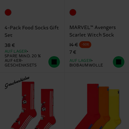
MARVEL™ Avengers
4-Pack Food Socks Gift
Scarlet Witch Sock
Set
Originalpreis
Reduzierter Preis
14 €
38 €
-50%
AUF LAGER
7 €
SPARE MIND. 20 %
AUF 4ER-
AUF LAGER
GESCHENKSETS
BIOBAUMWOLLE
Geschenkidee