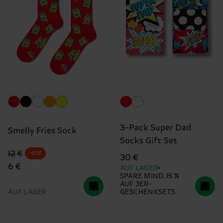
3-Pack Super Dad
Smelly Fries Sock
Socks Gift Set
Originalpreis
Reduzierter Preis
12 €
-50%
30 €
6 €
AUF LAGER
SPARE MIND. 15 %
AUF 3ER-
AUF LAGER
GESCHENKSETS