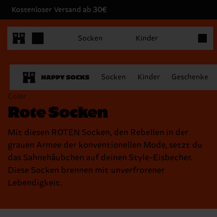
Kostenloser Versand ab 30€
Produk
Socken
Kinder
Socken
Kinder
Geschenke
Color
Rote Socken
Mit diesen ROTEN Socken, den Rebellen in der
grauen Armee der konventionellen Mode, setzt du
das Sahnehäubchen auf deinen Style-Eisbecher.
Diese Socken brennen mit unverfrorener
Lebendigkeit.