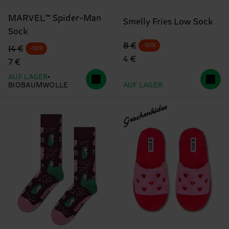
MARVEL™ Spider-Man
Smelly Fries Low Sock
Sock
Originalpreis
Reduzierter Preis
8 €
-50%
Originalpreis
Reduzierter Preis
14 €
-50%
4 €
7 €
AUF LAGER
BIOBAUMWOLLE
AUF LAGER
Geschenkidee