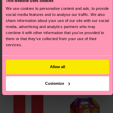
This website uses cookies
We use cookies to personalise content and ads, to provide
social media features and to analyse our traffic. We also
share information about your use of our site with our social
+6
media, advertising and analytics partners who may
combine it with other information that you’ve provided to
Team Spain Football
Big Dot Natural Dye
them or that they’ve collected from your use of their
Sneaker Sock
Sock
services.
Originalpreis
Reduzierter Preis
12 €
-40%
14 €
7.20 €
AUF LAGER
Allow all
BIOBAUMWOLLE
AUF LAGER
Customize