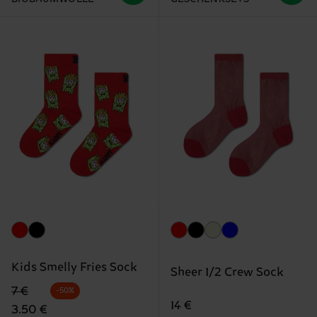
Kids Smelly Fries Sock
Sheer 1/2 Crew Sock
Originalpreis
Reduzierter Preis
7 €
-50%
14 €
3.50 €