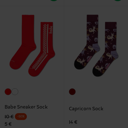
Babe Sneaker Sock
Capricorn Sock
Originalpreis
Reduzierter Preis
10 €
-50%
14 €
5 €