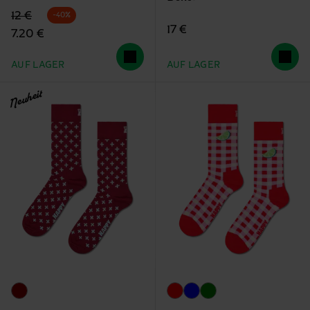
Originalpreis
Reduzierter Preis
12 €
-40%
17 €
7.20 €
AUF LAGER
AUF LAGER
Neuheit