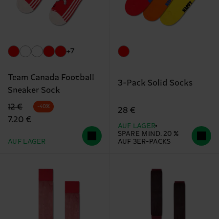
+7
Team Canada Football
3-Pack Solid Socks
Sneaker Sock
Originalpreis
Reduzierter Preis
12 €
-40%
28 €
7.20 €
AUF LAGER
SPARE MIND. 20 %
AUF LAGER
AUF 3ER-PACKS