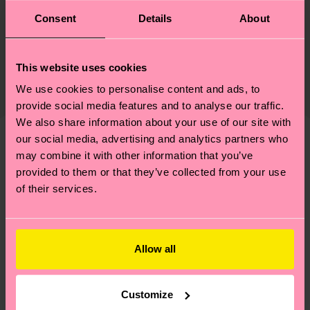
Nachhaltigkeit
75% Cotton, 24% Polyamide, 1% Elastane
Consent
Details
About
Nachhaltigkeit ist mehr als nur Qualität und
Versand & Retouren
Genaue Information:
Zertifizierungen – es geht auch um eine ethische
This website uses cookies
75% Organic cotton blend, 24% Polyamide, 1%
Die Lieferzeit hängt vom Zielland der Bestellung
Lieferkette, die Reduzierung von Emissionen, die
Elastane
We use cookies to personalise content and ads, to
ab und unsere länderspezifische Versandübersicht
richtige Pflege von Socken und VIELES MEHR!
provide social media features and to analyse our traffic.
findest du
hier
. Die Lieferzeit beginnt sobald
Weitere Informationen sowie Tipps und Tricks
We also share information about your use of our site with
deine Bestellung versandt wurde. Bitte bedenke,
findest du auf unserer
Nachhaltigkeitsseite
.
our social media, advertising and analytics partners who
dass es sich hierbei um einen Richtwert handelt
Ähnliche muster
may combine it with other information that you’ve
und die genaue Lieferzeit von der lokalen Post in
provided to them or that they’ve collected from your use
Neuheit
deinem Land abhängt.
of their services.
Du hast Fragen zu einer Retoure? In unserem
Hilfebereich im Artikel
Retouren
findest du die
Allow all
am häufigsten gestellten Fragen.
Customize