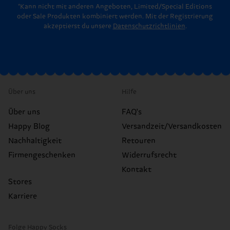
*Kann nicht mit anderen Angeboten, Limited/Special Editions
oder Sale Produkten kombiniert werden. Mit der Registrierung
akzeptierst du unsere
Datenschutzrichtlinien
.
Über uns
Hilfe
Über uns
FAQ's
Happy Blog
Versandzeit/Versandkosten
Nachhaltigkeit
Retouren
Firmengeschenken
Widerrufsrecht
Kontakt
Stores
Karriere
Folge Happy Socks