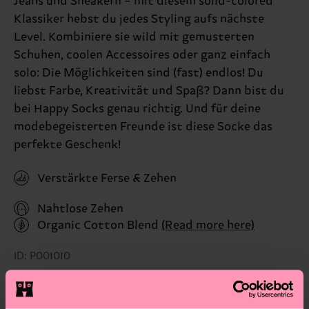
Jeans und Sneakern – mit diesem solid-colored
Klassiker hebst du jedes Styling aufs nächste
Level. Kombiniere sie wild mit gemusterten
Schuhen, coolen Accessoires oder ganz einfach
solo: Die Möglichkeiten sind (fast) endlos! Du
liebst Farbe, Kreativität und Spaß? Dann bist du
bei Happy Socks genau richtig. Und für deine
modebegeisterten Freunde ist diese Socke das
perfekte Geschenk!
Verstärkte Ferse & Zehen
Nahtlose Zehen
Organic Cotton Blend
(Read more here)
ID: P001010
Materials