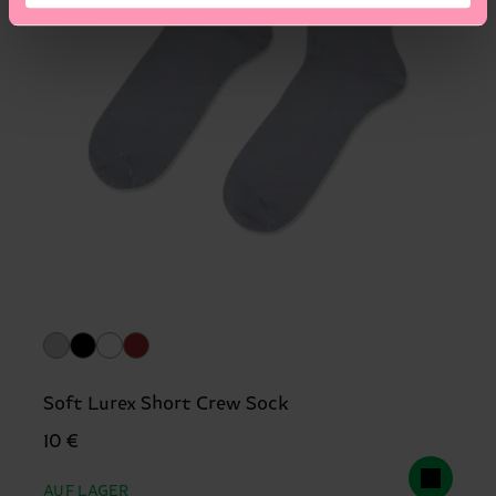
Soft Lurex Short Crew Sock
10 €
AUF LAGER