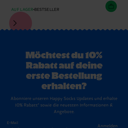
AUF LAGER
BESTSELLER
Möchtest du 10%
Rabatt auf deine
erste Bestellung
erhalten?
Abonniere unseren Happy Socks Updates und erhalte
10% Rabatt* sowie die neuesten Informationen &
Angebote.
E-Mail
Anmelden