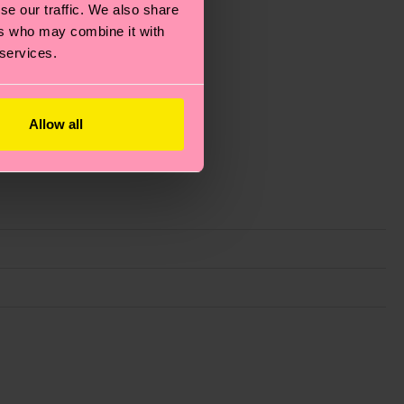
se our traffic. We also share
ers who may combine it with
 services.
Allow all
ie Reduzierung von Emissionen, die richtige Pflege von
eitsseite
.
du
hier
. Die Lieferzeit beginnt sobald deine Bestellung
n der lokalen Post in deinem Land abhängt.