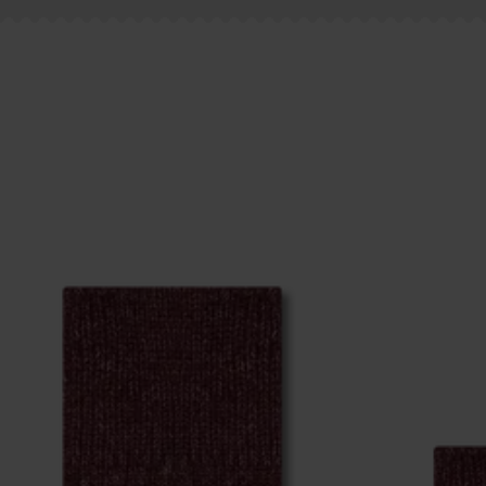
eich im Artikel
Retouren
findest du die am häufigsten g