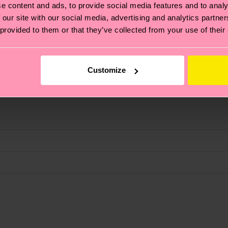
e content and ads, to provide social media features and to analy
 our site with our social media, advertising and analytics partn
 provided to them or that they’ve collected from your use of their
Customize
ane
ierungen – es geht auch um eine ethische Lieferkette, d
e Tipps und Tricks findest du auf unserer
Nachhaltigk
ester, 26% Polyamide, 4% Elastane
und unsere länderspezifische Versandübersicht findest 
um einen Richtwert handelt und die genaue Lieferzeit vo