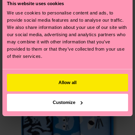
deine Bestellung versandt wurde. Bitte bedenke,
This website uses cookies
findest du auf unserer
Nachhaltigkeitsseite
.
dass es sich hierbei um einen Richtwert handelt
We use cookies to personalise content and ads, to
Ähnliche muster
und die genaue Lieferzeit von der lokalen Post in
provide social media features and to analyse our traffic.
Neuheit
deinem Land abhängt.
We also share information about your use of our site with
our social media, advertising and analytics partners who
Du hast Fragen zu einer Retoure? In unserem
may combine it with other information that you’ve
Hilfebereich im Artikel
Retouren
findest du die
provided to them or that they’ve collected from your use
am häufigsten gestellten Fragen.
of their services.
Allow all
Customize