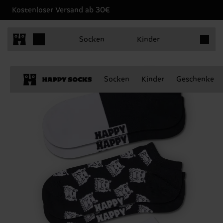
Kostenloser Versand ab 30€
Produkt
Socken
Kinder
Socken
Kinder
Geschenke