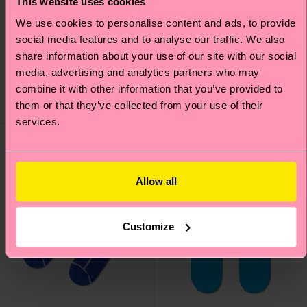
This website uses cookies
We use cookies to personalise content and ads, to provide
Mini Argyle Jaquard
Contrast Stripe Sock
social media features and to analyse our traffic. We also
Sock
share information about your use of our site with our social
12 €
media, advertising and analytics partners who may
12 €
combine it with other information that you’ve provided to
them or that they’ve collected from your use of their
EN STOCK
EN STOCK
services.
Allow all
Customize