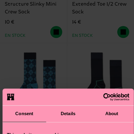
Structure Slinky Mini
Extended Toe 1/2 Crew
Crew Sock
Sock
10 €
14 €
EN STOCK
EN STOCK
Consent
Details
About
+1