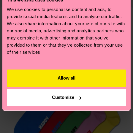
cuenta que se trata de una estimación y que el
llevarte algunos trucos? Pásate por nuestra
página
We use cookies to personalise content and ads, to
tiempo exacto puede variar según el servicio
de sostenibilidad
.
provide social media features and to analyse our traffic.
postal local.
We also share information about your use of our site with
Diseños parecidos
our social media, advertising and analytics partners who
¿Tienes dudas sobre las devoluciones? Visita
may combine it with other information that you’ve
nuestra página de
Devoluciones
para ver las
provided to them or that they’ve collected from your use
respuestas a las preguntas más frecuentes.
of their services.
Allow all
Customize