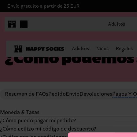
Envío gratuito a partir de 25 EUR
Adultos
Adultos
Niños
Regalos
¿Cómo podemos 
Resumen de FAQs
Pedido
Envío
Devoluciones
Pagos Y O
Moneda & Tasas
¿Cómo puedo pagar mi pedido?
La moneda que ves en nuestra web depende del país de e
¿Cómo utilizo mi código de descuento?
es posible pagar en otra distinta. Los gastos de envío s
Puedes pagar con los métodos más populares (Visa, Mast